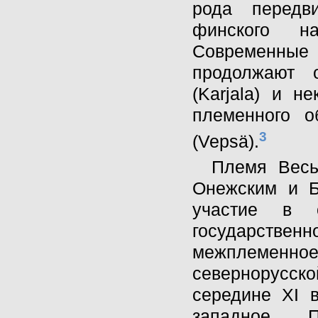
рода передв
финского на
Современные
продолжают 
(Karjala) и н
племенного о
3
(Vepsä).
Племя Весь
Онежским и Б
участие в о
государственно
межплеменное
севернорусск
середине XI в
западное П