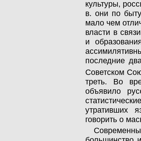
культуры, росс
в. они по быт
мало чем отлич
власти в связ
и образовани
ассимилятив
последние два
Советском Сою
треть. Во вр
объявило рус
статистически
утративших я
говорить о мас
Современн
большинство и