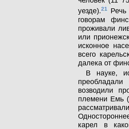
человек (11 7
21
уезде).
Речь 
говорам финс
проживали лив
или прионежск
исконное нас
всего карельс
далека от финс
В науке, и
преобладали 
возводили пр
племени Емь (
рассматрива
Односторонне
карел в как