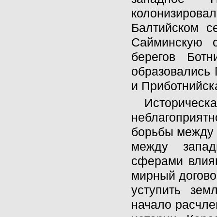
колонизиров
Балтийском с
Сайминскую с
берегов Ботн
образовались 
и Приботнийск
Историчес
неблагоприятн
борьбы между 
между запад
сферами влиян
мирный договор
уступить зем
начало расчле