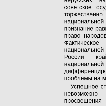
нерусских н
советское гос
торжественн
национальной
признание рав
право народов
Фактическо
национальной
России кра
национальной
дифференцир
проблемы на м
Успешное ст
невозможно
просвещени