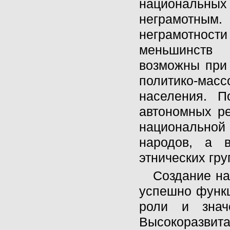
национальных
неграмотны
неграмотнос
меньшинств 
возможны при 
политико-ма
населения. П
автономных ре
национально
народов, а 
этнических груп
Создание на
успешно функц
роли и знач
Высокоразвит