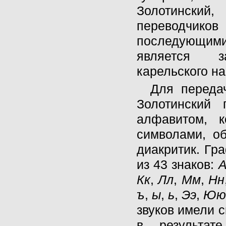
Золотинский
переводчиков
последующим
является з
карельского на
Для передач
Золотинский 
алфавитом, 
символами, о
диакритик. Гр
из 43 знаков:
Кк
,
Лл
,
Мм
,
Нн
ъ
,
ы
,
ь
,
Ээ
,
Юю
звуков имели 
в результа