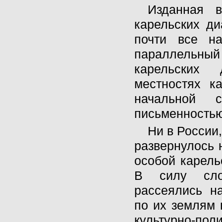
Изданная в
карельских ди
почти все н
параллельный 
карельских 
местностях к
начальной 
письменностью
Ни в России,
развернулось 
особой карель
В силу сло
рассеялись на
по их землям 
культурно-пол