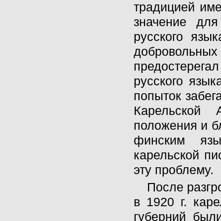
традицией име
значение для
русского язы
добровольн
предостерегал
русского язык
попыток забег
Карельской 
положения и б
финским язы
карельской пи
эту проблему.
После разгр
в 1920 г. кар
губерний был