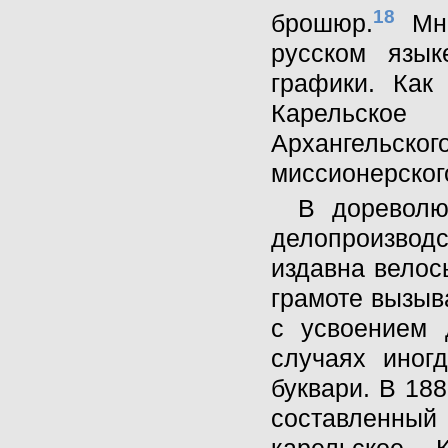
18
брошюр.
Мно
русском язык
графики. Как
Карельское 
Архангельско
миссионерског
В дореволю
делопроизвод
издавна велос
грамоте вызыв
с усвоением 
случаях иног
буквари. В 188
составленны