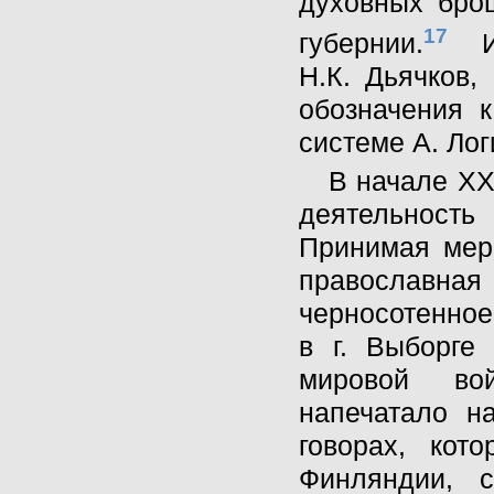
духовных бро
17
губернии.
Их
Н.К. Дьячков,
обозначения к
системе А. Лог
В начале XX
деятельност
Принимая мер
православная
черносотенное
в г. Выборге
мировой во
напечатало н
говорах, кот
Финляндии, 