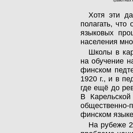
грамотных н
Хотя эти да
полагать, что
языковых проц
населения мног
Школы в кар
на обучение н
финском педте
1920 г., и в п
где ещё до ре
В Карельской
общественно-п
финском языке
На рубеже 2