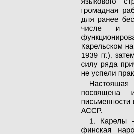
языкового ст
громадная ра
для ранее бес
числе и дл
функциониров
Карельском на
1939 гг.), зат
силу ряда при
не успели прак
Настоящая
посвящена и
письменности 
АССР.
1. Карелы 
финская наро