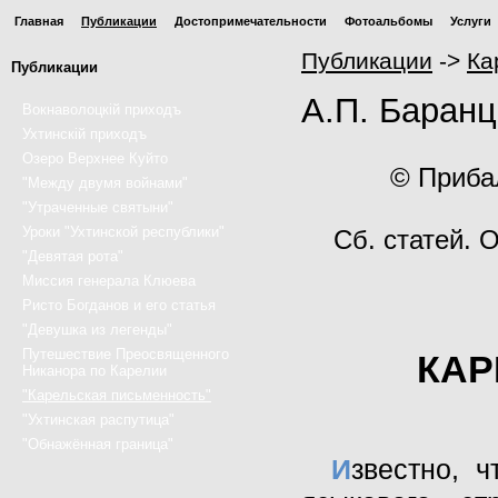
Главная
Публикации
Достопримечательности
Фотоальбомы
Услуги
Публикации
->
Ка
Публикации
А.П. Баранц
Вокнаволоцкiй приходъ
Ухтинскiй приходъ
Озеро Верхнее Куйто
© Приба
"Между двумя войнами"
"Утраченные святыни"
Уроки "Ухтинской республики"
Сб. статей. 
"Девятая рота"
Миссия генерала Клюева
Ристо Богданов и его статья
"Девушка из легенды"
Путешествие Преосвященного
КАР
Никанора по Карелии
"Карельская письменность"
"Ухтинская распутица"
"Обнажённая граница"
И
звестно, ч