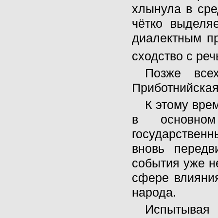
хлынула в ср
чётко выделя
диалектным пр
сходство с реч
Позже все
Приботнийская
К этому вре
в основном
государственн
вновь передв
события уже не
сфере влияния
народа.
Испытывая