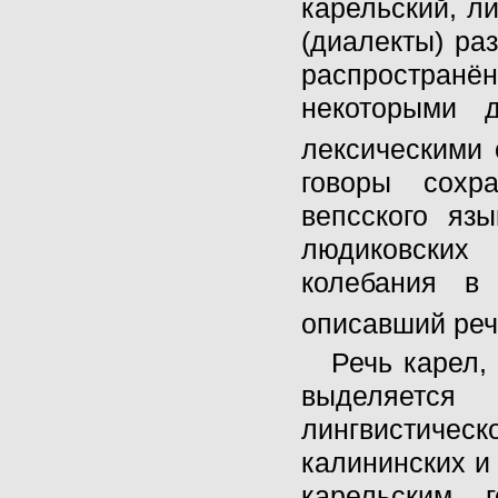
карельский, л
(диалекты) ра
распространё
некоторыми д
лексическими 
говоры сохр
вепсского яз
людиковских
колебания в
описавший речь
Речь карел,
выделяется
лингвистическ
калининских и 
карельским 