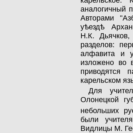
карельское. 
аналогичный п
Авторами "Аз
уѣездѣ Архан
Н.К. Дьячков,
разделов: пер
алфавита и у
изложено во в
приводятся 
карельском язы
Для учител
Олонецкой гу
небольших рус
были учител
Видлицы М. Ге