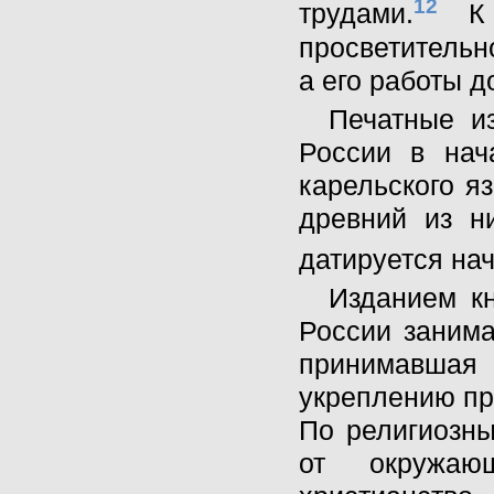
12
трудами.
К с
просветительн
а его работы д
Печатные и
России в нач
карельского я
древний из н
датируется нач
Изданием к
России занима
принимавша
укреплению пр
По религиозны
от окружающ