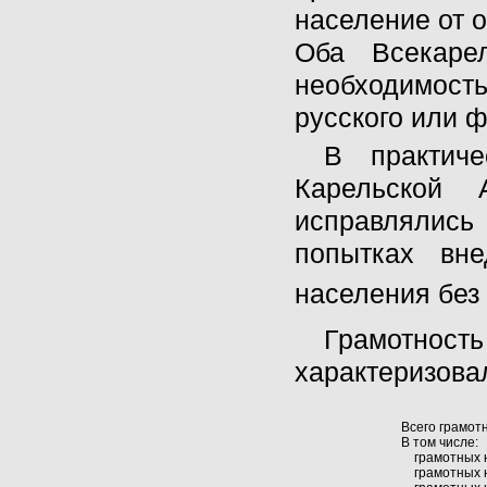
население от 
Оба Всекаре
необходимост
русского или ф
В практиче
Карельской
исправлялись
попытках вне
населения без
Грамотност
характеризова
Всего грамот
В том числе:
грамотных н
грамотных н