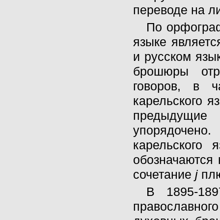
переводе на ли
По орфогра
языке являетс
и русском язык
брошюры отр
говоров, в ч
карельского я
предыдущие 
упорядочено.
карельского 
обозначаются
сочетание
j
пл
В 1895-189
православног