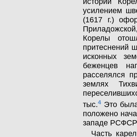
истории Коре
усилением шве
(1617 г.) оф
Приладожско
Корелы отош
притеснений ш
исконных зе
беженцев на
расселялся п
землях Тихв
переселившихс
4
тыс.
Это была
положено нача
западе РСФСР 
Часть карел