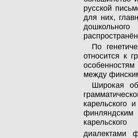
русской письм
для них, гла
дошкольног
распространён
По генетич
относится к г
особенностям
между финским
Широкая об
грамматическ
карельского и
финляндским
карельского
диалектами ф