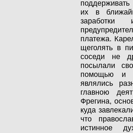
поддерживать
их в ближай
заработки 
предупредите
платежа. Каре
щеголять в пи
соседи не д
посылали св
помощью и п
являлись раз
главною дея
Фрегина, осно
куда завлекал
что правосла
истинное д