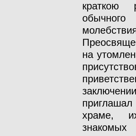
краткою 
обычног
молеб
Преосвяще
на утомлен
присутс
приветстве
заключен
приглашал
храме, 
знак