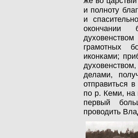
же во царствiи
и полноту бла
и спасительн
окончании 
духовенством 
грамотных б
иконками; при
духовенством,
делами, пол
отправиться в
по р. Кеми, на
первый боль
проводить Вла