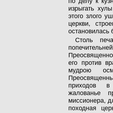
по делу к куз
изрыгать хулы
этого злого у
церкви, строе
остановилась б
Столь печ
попечительне
Преосвященно
его против в
мудрою осмо
Преосвященн
приходов в 
жалованье п
миссионера, д
походная цер