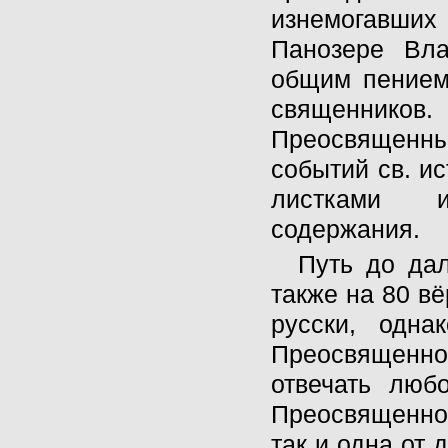
изнемогавших 
Панозере Вл
общим пением
священников
Преосвященн
событий св. и
листками и
содержания.
Путь до да
также на 80 вё
русски, одн
Преосвященног
отвечать люб
Преосвященног
так и одна от 