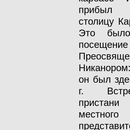
прибыл
столицу Кар
Это было
посещ
Преосвящ
Никанором
он был зде
г. Встр
пристани
местно
представит