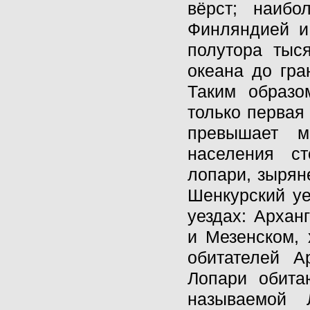
вёрст; наиб
Финляндией и
полутора тыс
океана до гра
Таким образо
только первая
превышает м
населения ст
лопари, зырян
Шенкурский уе
уездах: Архан
и Мезенском, 
обитателей А
Лопари обита
называемой 