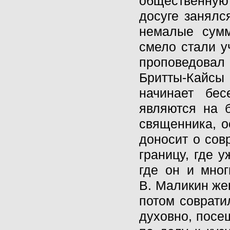
общественную
досуге занялс
немалые сум
смело стали у
проповедовал
Бритты-Кайсы
начинает бес
являются на 
священника, о
доносит о сов
границу, где у
где он и мно
В. Маликин жен
потом соврати
духовно, посе