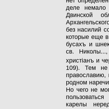
нет определён
деле немало 
Двинской об
Архангельског
без насилий с
которые еще в
бусахъ и шнек
св. Николы..
христiанъ и че
109). Тем не
православию, 
родном наречии
Но чего не мо
пользоваться
карелы нере