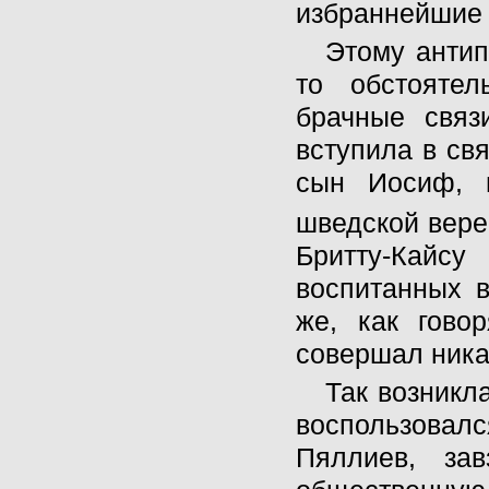
избраннейшие 
Этому анти
то обстоятел
брачные связ
вступила в св
сын Иосиф, 
шведской вере
Бритту-Кайс
воспитанных в
же, как гово
совершал ника
Так возникл
воспользовалс
Пяллиев, зав