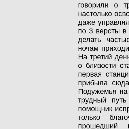
говорили о т
настолько осв
даже управлял
по 3 версты в
делать часты
ночам приходи
На третий ден
о близости ст
первая станци
прибыла сюда
Подужемья на
трудный путь
помощник испр
только благ
прошедший 