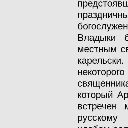
предстояв
праздничн
богослу
Владыки 
местным с
карель
некоторого
священник
который А
встречен 
русскому