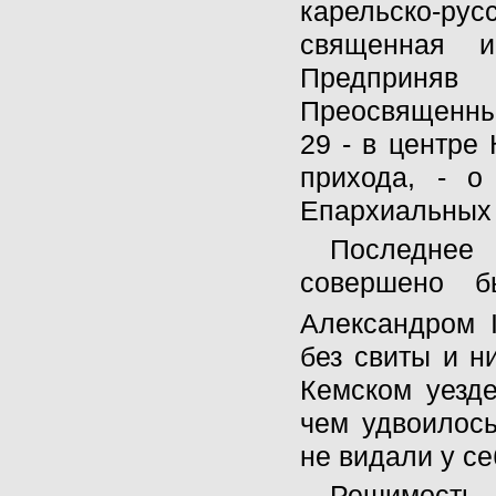
карельско-рус
священная и
Предприняв
Преосвященный
29 - в центре 
прихода, - о
Епархиальных
Последнее 
совершено 
Александром I
без свиты и н
Кемском уезд
чем удвоилось
не видали у с
Решимость