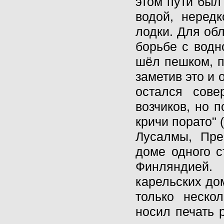
этом пути был
водой, неред
лодки. Для об
борьбе с водн
шёл пешком, пр
заметив это и 
остался сов
возчиков, но 
кричи порато" 
Лусалмы, Пре
доме одного с
Финляндией.
карельских дом
только неско
носил печать 