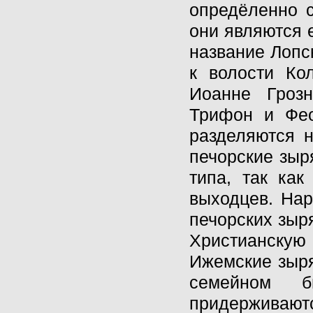
опредёленно с
они являются 
название Лопск
к волости Ко
Иоанне Гроз
Трифон и Фео
разделяются н
печорские зыр
типа, так как
выходцев. Нар
печорских зыря
Христианскую
Ижемские зыря
семейном б
придерживают