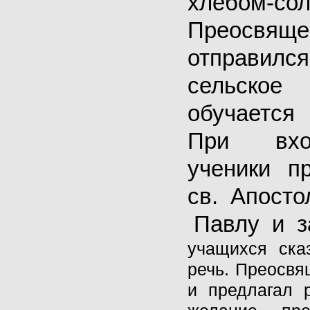
хлебом-сол
Преосвяще
отправил
сельское
обучается
При вхо
ученики п
св. Апост
Павлу и з
учащихся ска
речь. Преосвя
и предлагал р