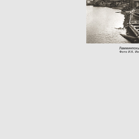
Ламминпохь
Фото И.К. Ин