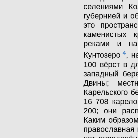
селениями Ко
губернией и о
это простран
каменистых к
реками и на
4
Кунтозеро
, н
100 вёрст в д
западный бере
Двины; мест
Карельского б
16 708 карело
200; они рас
Каким образом
православная 