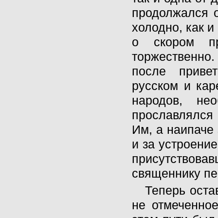
продолжался о
холодно, как 
о скором пр
торжественно
после приве
русском и кар
народов, не
прославлялся 
Им, а наипаче
и за устроение
присутствова
священнику пер
Теперь оста
не отмеченно