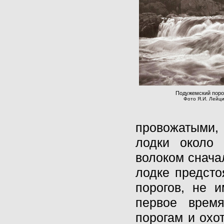
Подужемский порог
Фото Я.И. Лейци
провожатыми, 
лодки около
волоком сначал
лодке предсто
порогов, не 
первое врем
порогам и охо