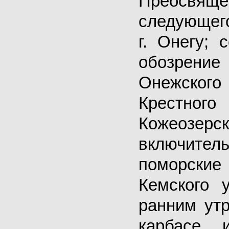
Преосвящ
следующег
г. Онегу; 
обозрен
Онежско
Крест
Кожеозерс
включител
поморск
Кемского 
ранним ут
карбасе 