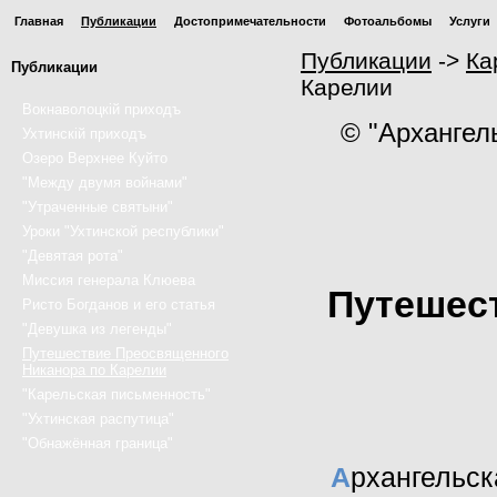
Главная
Публикации
Достопримечательности
Фотоальбомы
Услуги
Публикации
->
Ка
Публикации
Карелии
Вокнаволоцкiй приходъ
© "Архангел
Ухтинскiй приходъ
Озеро Верхнее Куйто
"Между двумя войнами"
"Утраченные святыни"
Уроки "Ухтинской республики"
"Девятая рота"
Миссия генерала Клюева
Путешес
Ристо Богданов и его статья
"Девушка из легенды"
Путешествие Преосвященного
Никанора по Карелии
"Карельская письменность"
"Ухтинская распутица"
"Обнажённая граница"
А
рхангельс