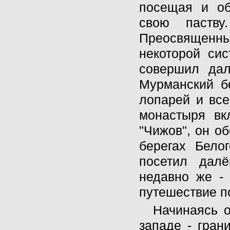
посещая и об
свою паств
Преосвященн
некоторой сис
совершил дал
Мурманский бе
лопарей и все
монастыря вк
"Чижов", он о
берегах Бело
посетил далё
недавно же -
путешествие п
Начинаясь о
западе - гран