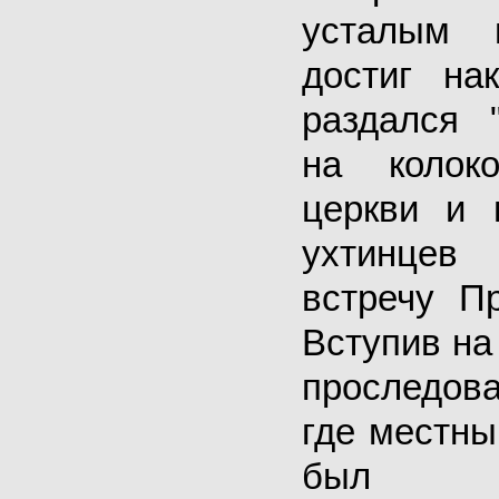
усталым 
достиг на
раздался 
на колок
церкви и 
ухтинце
встречу П
Вступив на
проследов
где местн
был при