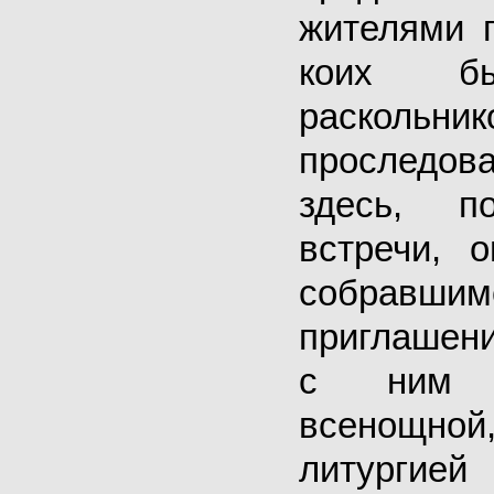
жителями г
коих б
раскольн
проследо
здесь, п
встречи, 
собра
приглашен
с ним 
всенощной
литургией