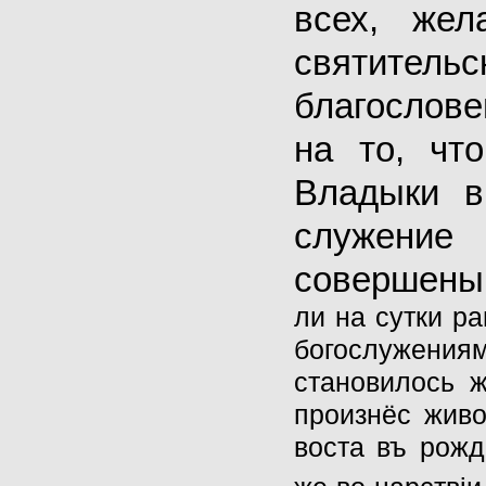
всех, жел
святительс
благослов
на то, чт
Владыки 
служени
совершены
ли на сутки р
богослужениям
становилось 
произнёс живо
воста въ рожд