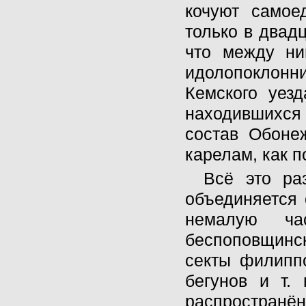
кочуют самое
только в двадц
что между ни
идолопоклонн
Кемского уез
находившихся 
состав Обоне
карелам, как п
Всё это ра
объединяется 
немалую час
беспоповщинс
секты филиппо
бегунов и т.
распространён