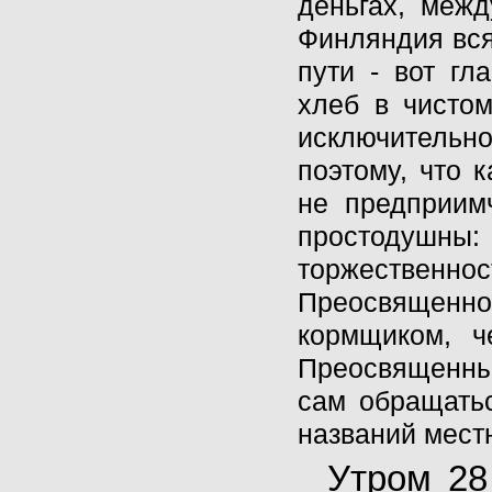
деньгах, межд
Финляндия вся
пути - вот гл
хлеб в чистом
исключительн
поэтому, что 
не предприим
простодушны:
торжественно
Преосвященног
кормщиком, ч
Преосвященный
сам обращатьс
названий мест
Утром 28