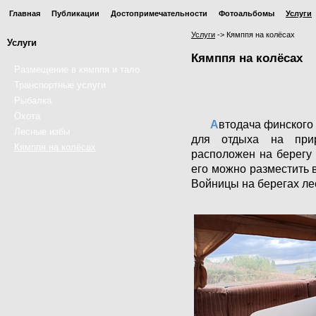
Главная
Публикации
Достопримечательности
Фотоальбомы
Услуги
Услуги
->
Кямппя на колёсах
Услуги
Кямппя на колёсах
Размещение в кямппя и тало
Транспортные услуги
Рыбалка
Охота
А
втодача финского 
Лесные избы
для отдыха на при
Кямппя на колёсах
расположен на берегу 
его можно разместить 
Войницы на берегах лес