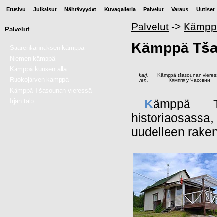
Etusivu
Julkaisut
Nähtävyydet
Kuvagalleria
Palvelut
Varaus
Uutiset
Palvelut
->
Kämppä
Palvelut
Kämppä Tša
Saarenkannaksen kämppä
Niemen kämppä
Kämppä kuusen alla
karj.
Kämppä tšasounan vieres
Ruokojärven kämppä
ven.
Кямппя у Часовни
Kämppä Tšasounan vieressä
K
ämppä Tš
Irjan talo
historiaosass
uudelleen raken