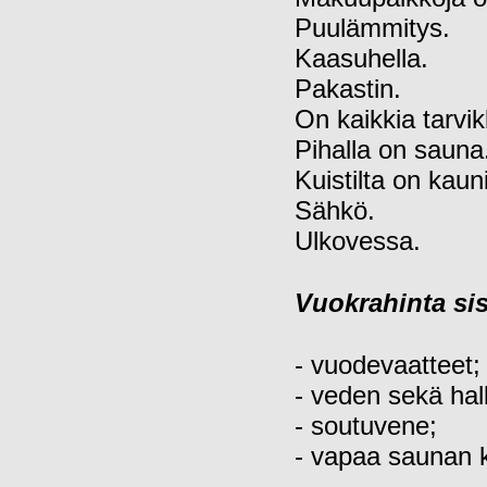
Puulämmitys.
Kaasuhella.
Pakastin.
On kaikkia tarvikk
Pihalla on sauna
Kuistilta on kaun
Sähkö.
Ulkovessa.
Vuokrahinta sis
- vuodevaatteet;
- veden sekä hal
- soutuvene;
- vapaa saunan k