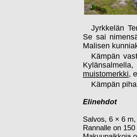
Jyrkkelän T
Se sai nimensä
Malisen kunniak
Kämpän vasta
Kylänsalmell
muistomerkki
, 
Kämpän pihal
Elinehdot
Salvos, 6 × 6 m,
Rannalle on 150
Makuupaikkoja o