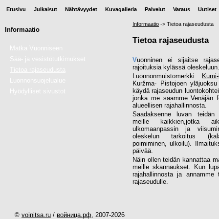
Etusivu
Julkaisut
Nähtävyydet
Kuvagalleria
Palvelut
Varaus
Uutiset
Informaatio
->
Tietoa rajaseudusta
Informaatio
Tietoa rajaseudusta
Matka Vuonniseen
Sää- ja vesistötutkimukset
V
uonninen ei sijaitse rajas
rajoituksia kylässä oleskeluun
Tietoa rajaseudusta
Luonnonmuistomerkki
Kumi-
Luonnonsuojelualue
Kuržma- Pistojoen yläjuoksu 
käydä rajaseudun luontokohtei
Hyödylliset sivustot
jonka me saamme Venäjän fed
alueellisen rajahallinnosta.
Saadaksenne luvan teidän
meille kaikkien,jotka ai
ulkomaanpassin ja viisumi
oleskelun tarkoitus (kala
poimiminen, ulkoilu). Ilmaitu
päivää.
Näin ollen teidän kannattaa m
meille skannaukset. Kun l
rajahallinnosta ja annamme te
rajaseudulle.
©
voinitsa.ru
/
войница.рф
, 2007-
2026