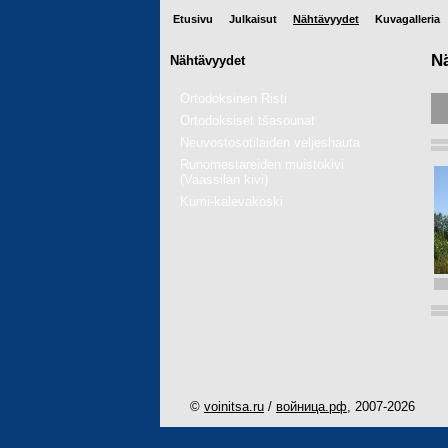
Etusivu
Julkaisut
Nähtävyydet
Kuvagalleria
N
Nähtävyydet
Ortodoksinen Risti
Ortodoksiset tšasounat
Neuvostosotilaiden veljeshauta
Runomestareiden muistokivi
(Vaassilan kivi)
Kumi-kalevakoski
©
voinitsa.ru
/
войница.рф
, 2007-
2026