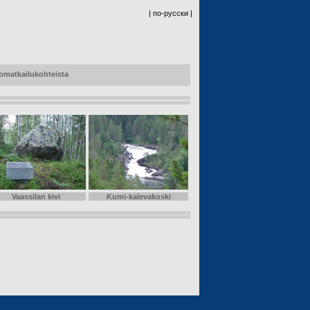
| по-русски |
ntomatkailukohteista
Vaassilan kivi
Kumi-kalevakoski