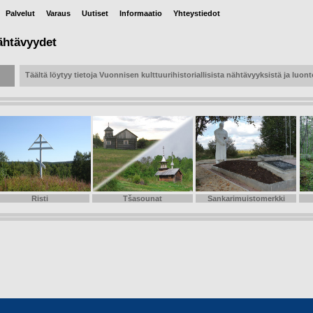
Palvelut
Varaus
Uutiset
Informaatio
Yhteystiedot
ähtävyydet
Täältä löytyy tietoja Vuonnisen kulttuurihistoriallisista nähtävyyksistä ja luo
Risti
Tšasounat
Sankarimuistomerkki