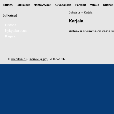
Etusivu
Julkaisut
Nähtävyydet
Kuvagalleria
Palvelut
Varaus
Uutiset
Julkaisut
->
Karjala
Julkaisut
Karjala
Historia
Nykyaikaisuus
Anteeksi sivumme on vasta suu
Karjala
©
voinitsa.ru
/
войница.рф
, 2007-
2026