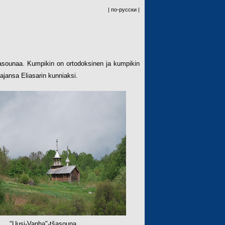
| по-русски |
šasounaa. Kumpikin on ortodoksinen ja kumpikin
ajansa Eliasarin kunniaksi.
"Uusi-Vanha"-tšasouna