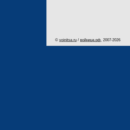
©
voinitsa.ru
/
войница.рф
, 2007-
2026