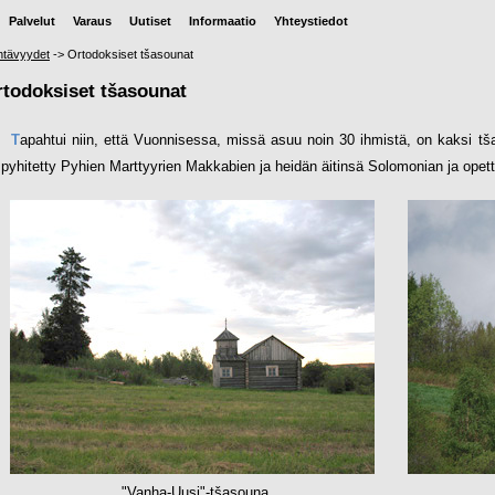
Palvelut
Varaus
Uutiset
Informaatio
Yhteystiedot
tävyydet
->
Ortodoksiset tšasounat
todoksiset tšasounat
T
apahtui niin, että Vuonnisessa, missä asuu noin 30 ihmistä, on kaksi t
 pyhitetty Pyhien Marttyyrien Makkabien ja heidän äitinsä Solomonian ja opett
"Vanha-Uusi"-tšasouna