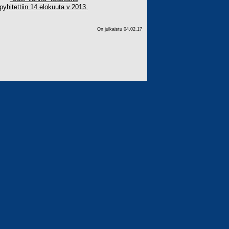
pyhitettiin 14.elokuuta v.2013.
On julkaistu 04.02.17