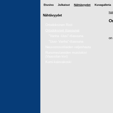
Etusivu
Julkaisut
Nähtävyydet
Kuvagalleria
Näh
Nähtävyydet
Or
Ortodoksinen Risti
Ortodoksiset tšasounat
"Vanha -Uusi"-tšasouna
on
"Uusi- Vanha"-tšasouna
Neuvostosotilaiden veljeshauta
Runomestareiden muistokivi
(Vaassilan kivi)
Kumi-kalevakoski