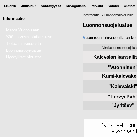
Etusivu
Julkaisut
Nähtävyydet
Kuvagalleria
Palvelut
Varaus
Uutiset
Informaatio
->
Luonnonsuojelualue
Informaatio
Luonnonsuojelualue
Matka Vuonniseen
Sää- ja vesistötutkimukset
V
uonnisen lähiseuduilla on kuu
Tietoa rajaseudusta
Nimike luonnonsuojelua
Luonnonsuojelualue
Kalevalan kansalli
Hyödylliset sivustot
"Vuonninen
Kumi-kalevako
"
Kalevalski
"
Pervyi Pah
"
Jyritšev
"