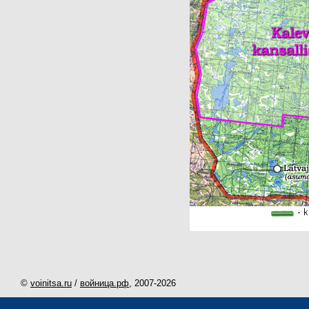
©
voinitsa.ru
/
войница.рф
, 2007-
2026