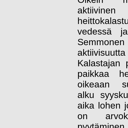
aktiivin
heittokal
vedessä ja
Semmonen
aktiivisuu
Kalastajan 
paikkaa he
oikeaan s
alku syysk
aika lohen j
on arvok
pyytäminen v