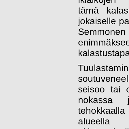
tämä kalas
jokaiselle pa
Semmon
enimmäks
kalastustapa
Tuulasta
soutuveneel
seisoo tai 
nokassa 
tehokkaalla
alueella