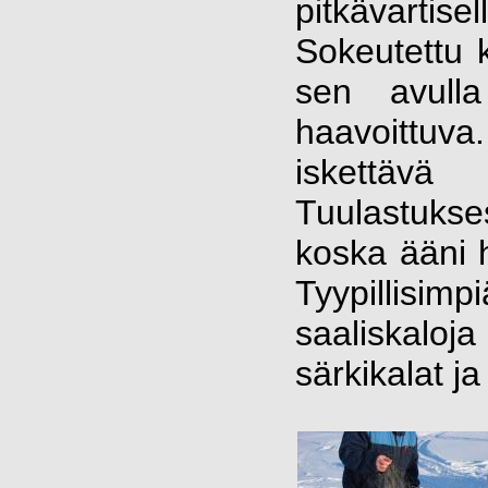
pitkävart
Sokeutettu 
sen avull
haavoittuv
iskettävä
Tuulastukse
koska ääni h
Tyypillis
saaliskaloj
särkikalat j