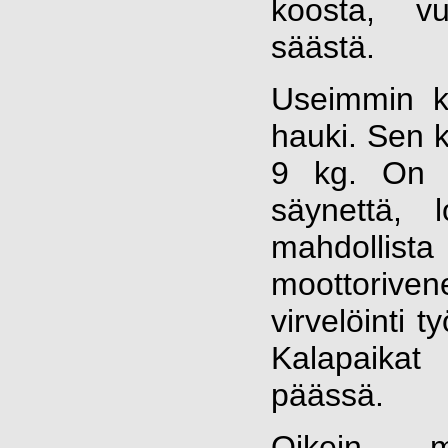
koosta, vu
säästä.
Useimmin k
hauki. Sen k
9 kg. On p
säynettä, l
mahdollist
moottorive
virvelöinti 
Kalapaika
päässä.
Oikein mi