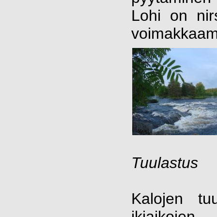
Lohi on ni
voimakkaam
Tuulastus
Kalojen tu
ikiaikojen