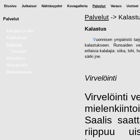
Etusivu
Julkaisut
Nähtävyydet
Kuvagalleria
Palvelut
Varaus
Uutiset
Palvelut
->
Kalast
Palvelut
Kalastus
Kämppä ja talo
Kuljetukset
V
uonnisen ympäristö tarj
Kalastus
kalastukseen. Runsaiden ve
erilaisia kalalajia: siika, lohi
Talvireitit
särki jne.
Metsästys
Metsämökit
Matkailuvaunu
Virvelöinti
Virvelöinti 
mielenkiin
Saalis saatt
riippuu ui