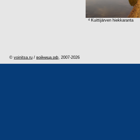
4
Kuittijärven hiekkaranta
©
voinitsa.ru
/
войница.рф
, 2007-
2026