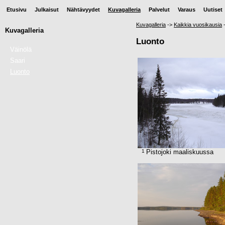
Etusivu
Julkaisut
Nähtävyydet
Kuvagalleria
Palvelut
Varaus
Uutiset
Kuvagalleria
->
Kaikkia vuosikausia
Kuvagalleria
Luonto
Väinölä
Saari
Luonto
1
Pistojoki maaliskuussa