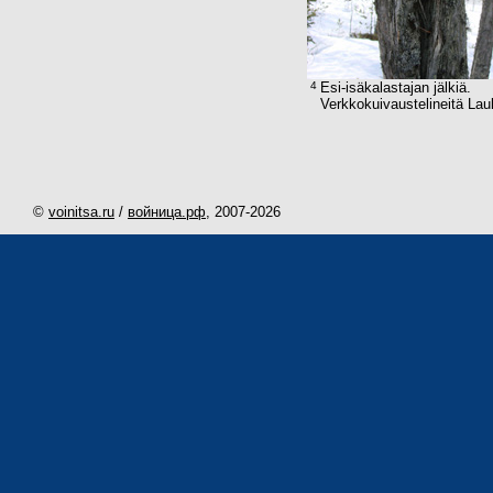
4
Esi-isäkalastajan jälkiä.
Verkkokuivaustelineitä La
©
voinitsa.ru
/
войница.рф
, 2007-
2026