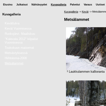
Etusivu
Julkaisut
Nähtävyydet
Kuvagalleria
Palvelut
Varaus
Uutiset
Kuvagalleria
->
Kevät
->
Metsälamm
Kuvagalleria
Metsälammet
Kevättulva
Kevät Vuonnisessa
Ruokojärvi. Maaliskuu
"Kalevala 2012" kilpailut
Vuonnisessa
Toukokuun maisemat
Metsästyksessä
Hiihtoloma-2008
Metsälammet
1
Laukkulammen kallioranta