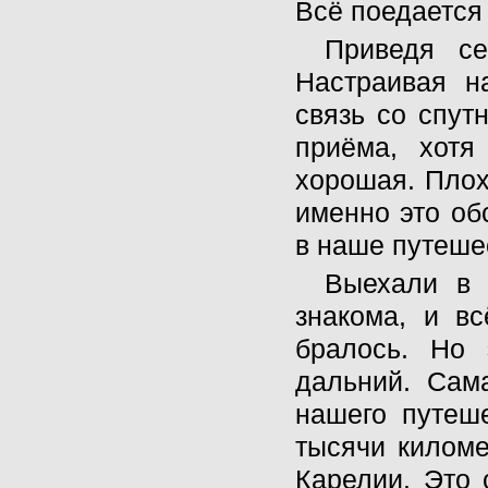
Всё поедается 
Приведя с
Настраивая н
связь со спут
приёма, хотя
хорошая. Плох
именно это об
в наше путеше
Выехали в 
знакома, и вс
бралось. Но 
дальний. Сам
нашего путеш
тысячи киломе
Карелии. Это 