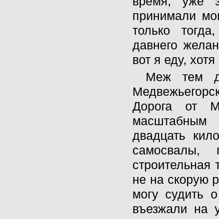
время, уже з
принимали мо
только тогда
давнего желан
вот я еду, хотя
Меж тем д
Медвежьегорс
Дорога от М
масштабным 
двадцать кил
самосвалы, 
строительная 
не на скорую р
могу судить о
въезжали на у