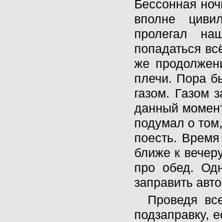
Бессонная ноч
вполне цивил
пролегал на
попадаться вс
же продолжен
плечи. Пора бы
газом. Газом 
данный момент
подумал о том,
поесть. Время
ближе к вечер
про обед. Од
заправить авт
Проведя вс
подзаправку, 