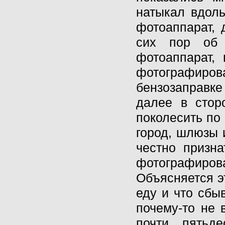
натыкал вдоль
фотоаппарат, 
сих пор об 
фотоаппарат,
фотографир
бензозаправке
далее в стор
поколесить по 
город, шлюзы 
честно призна
фотографирова
Объясняется э
еду и что сбыв
почему-то не 
почти пятьд