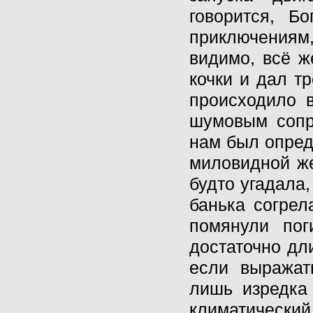
говорится, Б
приключениям,
видимо, всё ж
кочки и дал т
происходило 
шумовым сопро
нам был опред
миловидной же
будто угадала
банька согрел
помянули пог
достаточно дли
если выражат
лишь изредка
климатический