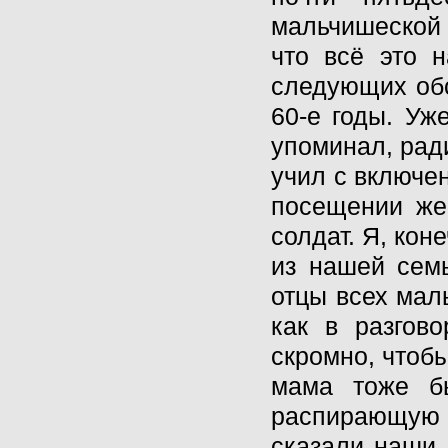
мальчишеской 
что всё это 
следующих обс
60-е годы. Уж
упоминал, рад
учил с включе
посещении же
солдат. Я, кон
из нашей семь
отцы всех мал
как в разгов
скромно, чтоб
мама тоже б
распирающую н
сказали наши 