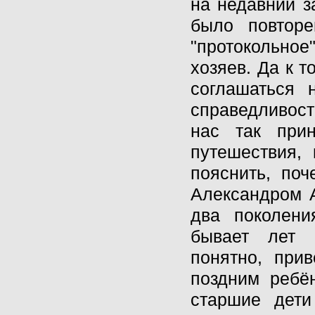
на недавний з
было повторе
"протокольно
хозяев. Да к 
соглашаться 
справедливост
нас так при
путешествия,
пояснить, по
Александром 
два поколени
бывает лет 
понятно, при
поздним ребё
старшие дети