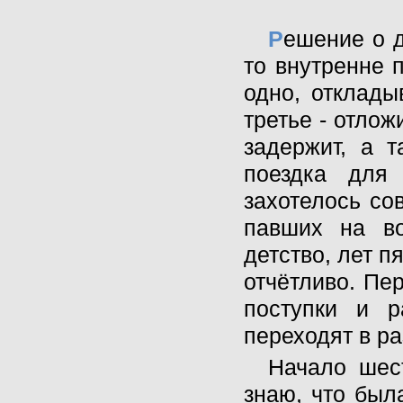
Р
ешение о д
то внутренне п
одно, отклады
третье - отлож
задержит, а т
поездка для
захотелось со
павших на во
детство, лет п
отчётливо. Пе
поступки и р
переходят в р
Начало шес
знаю, что был