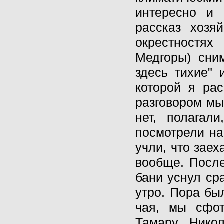
интересно и
рассказ хозя
окрестностя
Медгоры) сни
здесь тихие" 
которой я рас
разговором мы
нет, полагал
посмотрели на
учли, что заех
вообще. После
бани уснул ср
утро. Пора бы
чая, мы сфот
Тамару Нико