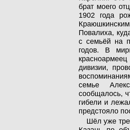
брат моего от
1902 года ро
Краюшкински
Повалиха, куд
с семьёй на п
годов. В мир
красноармее
дивизии, пров
воспоминания
семье Алек
сообщалось, чт
гибели и лежа
предстояло по
Шёл уже тре
Казань по об