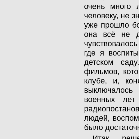
очень много 
человеку, не з
уже прошло бо
она всё не 
чувствовалось
где я воспит
детском сад
фильмов, кото
клубе, и, ко
выключалось 
военных лет
радиопостано
людей, воспом
было достаточ
Итак, реш