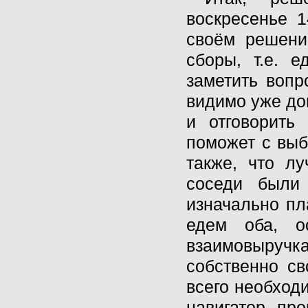
воскресенье 1
своём решени
сборы, т.е. 
заметить вопр
видимо уже дог
и отговорить
поможет с выб
также, что л
соседи были 
изначально пл
едем оба, о
взаимовыручк
собственно с
всего необход
навигатор пр