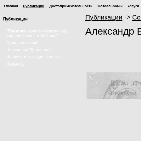
Главная
Публикации
Достопримечательности
Фотоальбомы
Услуги
Публикации
->
Со
Публикации
Александр 
"Памятник рунопевческому роду
Киелевяйненов в Войнице"
"День в истории"
Похищение "Калевалы"
Величие и трагедия таланта
"Поездка"