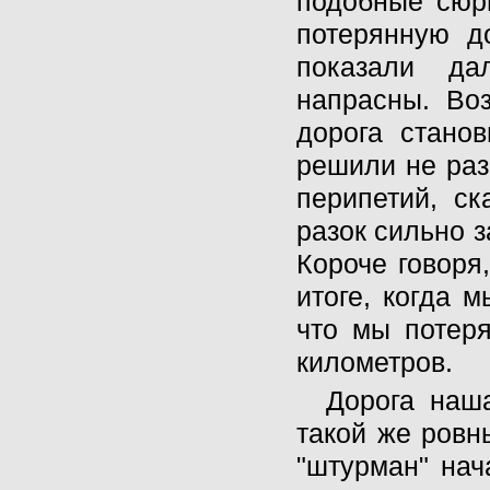
подобные сюр
потерянную д
показали д
напрасны. Во
дорога стано
решили не раз
перипетий, ск
разок сильно 
Короче говоря
итоге, когда 
что мы потеря
километров.
Дорога наш
такой же ровн
"штурман" нач