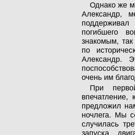
Однако же м
Александр, 
поддерживал 
погибшего в
знакомым, так
по историчес
Александр. 
поспособство
очень им благ
При перво
впечатление, 
предложил нам
ночлега. Мы с
случилась тре
запуска дви