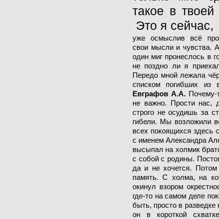
такое в твоей
Это я сейчас,
уже осмыслив всё про
свои мысли и чувства. А
один миг пронеслось в го
не поздно ли я приехал
Передо мной лежала чёр
списком погибших из 
Евграфов А.А.
Почему-т
не важно. Прости нас, 
строго не осудишь за с
гибели. Мы возложили в
всех покоящихся здесь с
с именем Александра Ал
высыпал на холмик братс
с собой с родины. Посто
да и не хочется. Пото
память. С холма, на ко
окинул взором окрестно
где-то на самом деле пок
быть, просто в разведке 
он в короткой схватк