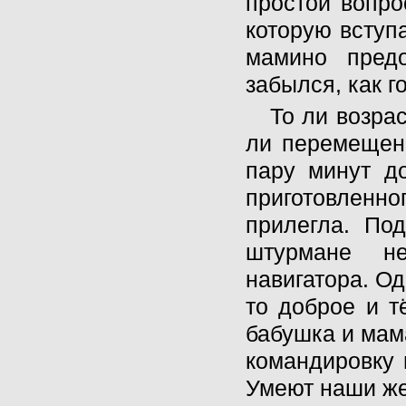
простой вопро
которую вступа
мамино предо
забылся, как г
То ли возра
ли перемещени
пару минут до
приготовленно
прилегла. Под
штурмане н
навигатора. Од
то доброе и т
бабушка и мама
командировку 
Умеют наши же