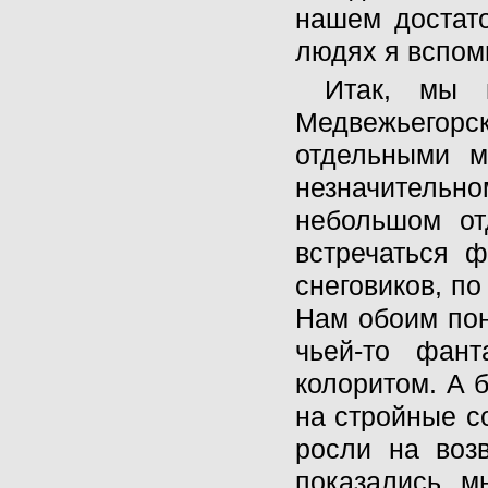
нашем достато
людях я вспом
Итак, мы 
Медвежьегорс
отдельными м
незначительн
небольшом от
встречаться 
снеговиков, по
Нам обоим пон
чьей-то фан
колоритом. А 
на стройные с
росли на воз
показались м