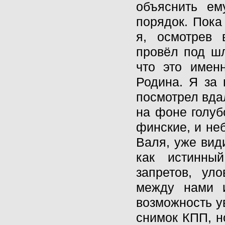
объяснить ем
порядок. Пока
я, осмотрев
провёл под шл
что это имен
Родина. Я за 
посмотрел вда
на фоне голуб
финские, и не
Валя, уже вид
как истинны
запретов, ул
между нами и
возможность у
снимок КПП, н