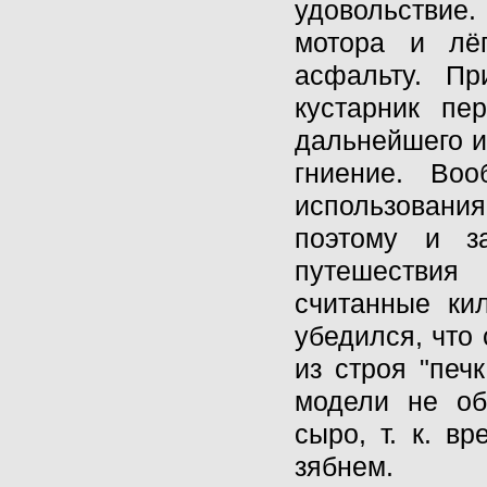
удовольствие.
мотора и лё
асфальту. Пр
кустарник пе
дальнейшего и
гниение. Во
использования
поэтому и з
путешествия
считанные ки
убедился, что
из строя "печ
модели не об
сыро, т. к. в
зябнем.