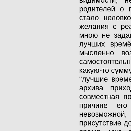
видимости, н
родителей о 
стало неловк
желания с ре
мною не задав
лучших времё
мысленно во
самостоятель
какую-то сумму
"лучшие време
архива прих
совместная п
причине его
невозможной
присутствие до