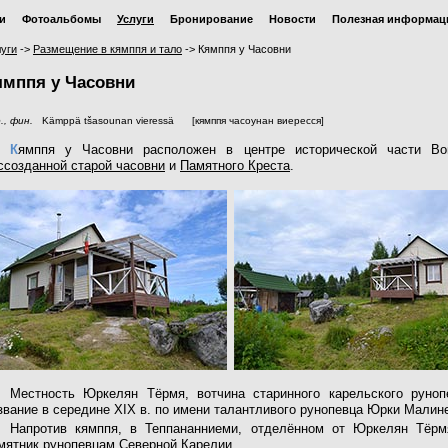
и
Фотоальбомы
Услуги
Бронирование
Новости
Полезная информац
уги
->
Размещение в кямппя и тало
->
Кямппя у Часовни
ямппя у Часовни
., фин.
Kämppä tšasounan vieressä
[кямппя часоунан виересся]
К
ямппя у Часовни расположен в центре исторической части Во
ссозданной старой часовни
и
Памятного Креста
.
Местность Юркелян Тёрмя, вотчина старинного карельского руноп
звание в середине XIX в. по имени талантливого рунопевца Юрки Малин
Напротив кямппя, в Теппананниеми, отделённом от Юркелян Тёр
мятник рунопевцам Северной Карелии
.