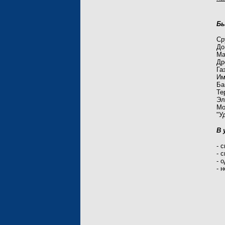
Бы
Ср
До
Ма
Др
Га
Им
Ба
Те
Эл
Мо
"У
В 
- 
- 
- 
- 