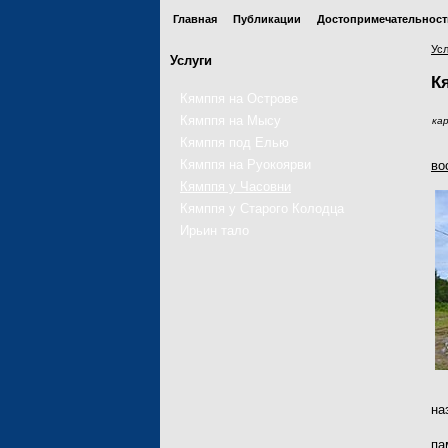
Главная
Публикации
Достопримечательност
Усл
Услуги
К
Кямппя на Острове
Кямппя на Мысу
кар
Кямппя под Елью
Кямппя на Руокоярви
во
Кямппя у Часовни
Кямппя у Старого Колодца
Ирьин тало
на
па