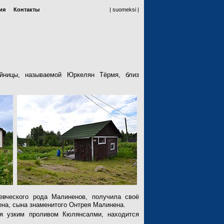
ия
Контакты
| suomeksi |
йницы, называемой Юркелян Тёрмя, близ
евческого рода Малиненов, получила своё
ена, сына знаменитого Онтрея Малинена.
мя узким проливом Кюлянсалми, находится