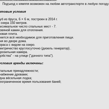
Подъезд к кямппя возможен на любом автотранспорте в любую погоду
товые условия
уб из бруса, 6 × 6 м, построен в 2014 г.
 озера 150 метров.
ксимальное число спальных мест - 7.
овяной камин для отопления.
зовая плита.
еется всё необходимое для приготовления пищи.
ня во дворе дома.
рраса с видом на озеро.
ектричество круглосуточно (дизель генератор)..
розильная камера.
добства" - на улице ("дачного типа").
условия аренды включены:
спальные принадлежности;
снабжение дровами;
одна вёсельная лодка;
неограниченное время пользования баней;