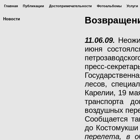
Главная
Публикации
Достопримечательности
Фотоальбомы
Услуги
Возвращени
Новости
11.06.09.
Неожи
июня состоялс
петрозаводско
пресс-секретар
Государственн
лесов, специа
Карелии, 19 ма
транспорта д
воздушных пере
Сообщается так
до Костомукши 
перелета, в о