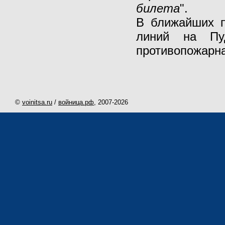
билета
".
В ближайших п
линий на Пу
противопожарна
©
voinitsa.ru
/
войница.рф
, 2007-
2026