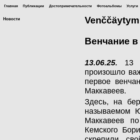
Главная
Публикации
Достопримечательности
Фотоальбомы
Услуги
Venččäytymi
Новости
Венчание в
13.06.25.
13 и
произошло важ
первое венча
Маккавеев.
Здесь, на бер
называемом Ю
Маккавеев по
Кемского Бор
скрепили сво