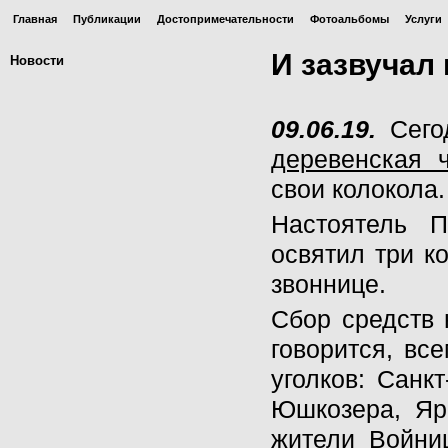
Главная
Публикации
Достопримечательности
Фотоальбомы
Услуги
И зазвучал
Новости
09.06.19.
Сегод
деревенская 
свои колокола.
Настоятель П
освятил три к
звоннице.
Сбор средств 
говорится, вс
уголков: Санк
Юшкозера, Яр
жители Войни