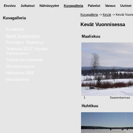
Etusivu
Julkaisut
Nähtävyydet
Kuvagalleria
Palvelut
Varaus
Uutiset
Kuvagalleria
->
Kevät
->
Kevät Vuon
Kuvagalleria
Kevät Vuonnisessa
Kevättulva
Kevät Vuonnisessa
Maaliskuu
Ruokojärvi. Maaliskuu
"Kalevala 2012" kilpailut
Vuonnisessa
Toukokuun maisemat
Metsästyksessä
Hiihtoloma-2008
Metsälammet
1
Saarenkannas
Huhtikuu