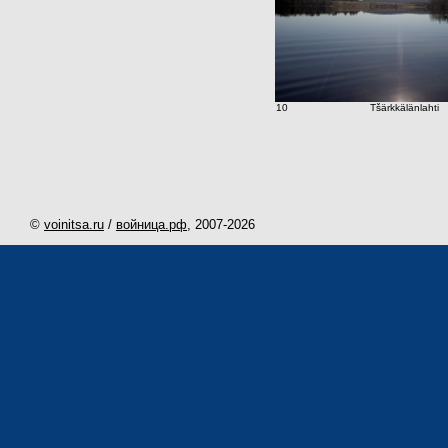
10
Tšärkkälänlahti
©
voinitsa.ru
/
войница.рф
, 2007-
2026