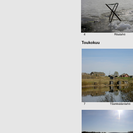
4
Ritalahti
Toukokuu
7
Tšärkkälänlahti