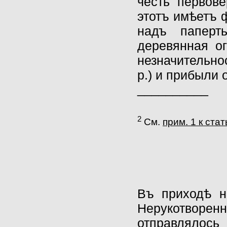
честь первов
этотъ имѣетъ 
надъ паперт
деревянная ог
незначительно
р.) и прибыли о
__________
2
См.
прим. 1 к ста
Въ приходѣ н
Нерукотвор
отправлялось