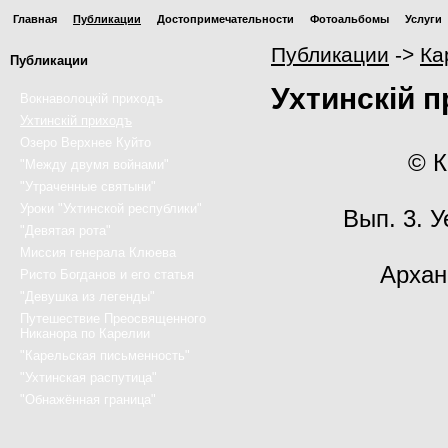
Главная
Публикации
Достопримечательности
Фотоальбомы
Услуги
Публикации
->
Ка
Публикации
Ухтинскiй 
Вокнаволоцкiй приходъ
Ухтинскiй приходъ
Озеро Верхнее Куйто
© К
"Между двумя войнами"
"Утраченные святыни"
Уроки "Ухтинской республики"
Вып. 3. 
"Девятая рота"
Миссия генерала Клюева
Архан
Ристо Богданов и его статья
"Девушка из легенды"
Путешествие Преосвященного
Никанора по Карелии
"Карельская письменность"
"Ухтинская распутица"
"Обнажённая граница"