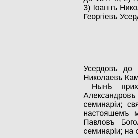
3) Iоаннъ Нико
Георгiевъ Усер
Усердовъ до 
Николаевъ Кам
Нынѣ прих
Александровъ 
семинарiи; св
настоящемъ м
Павловъ Бого
семинарiи; на 