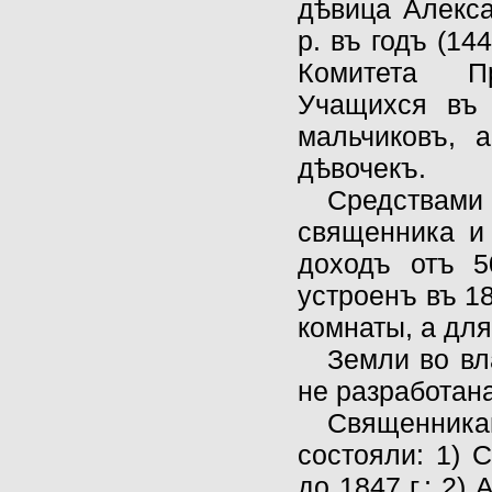
дѣвица Алекс
р. въ годъ (14
Комитета Пр
Учащихся въ
мальчиковъ, 
дѣвочекъ.
Средствам
священника и
доходъ отъ 5
устроенъ въ 1
комнаты, а дл
Земли во вл
не разработана
Священникам
состояли: 1) 
до 1847 г.; 2)