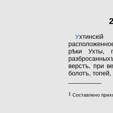
У
хтинскi
расположенное
рѣки Ухты, 
разбросанныхъ 
верстъ, при в
болотъ, топей,
__________
1
Составлено прих