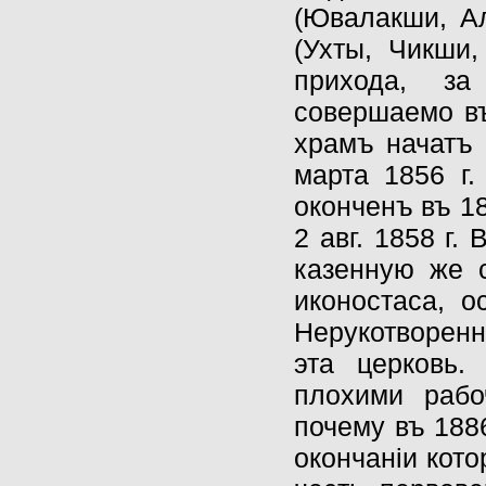
(Ювалакши, Ал
(Ухты, Чикши,
прихода, за
совершаемо въ
храмъ начатъ 
марта 1856 г.
оконченъ въ 18
2 авг. 1858 г.
казенную же с
иконостаса, о
Нерукотворенн
эта церковь.
плохими рабо
почему въ 188
окончанiи кото