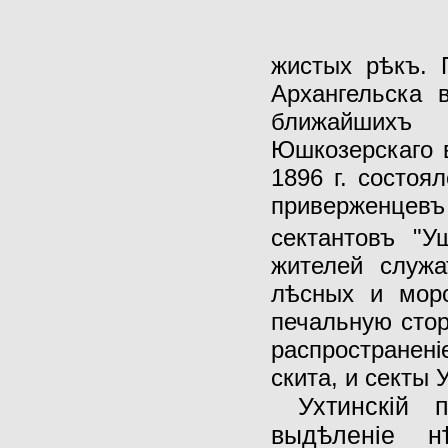
жистых рѣкъ. 
Архангельска 
ближайшихъ 
Юшкозерскаго в
1896 г. состоя
приверженцевъ
сектантовъ "У
жителей служа
лѣсных и морс
печальную стор
распространен
скита, и секты
Ухтинскiй 
выдѣленiе н