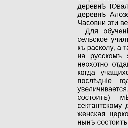
деревнѣ Ювал
деревнѣ Алоз
Часовни эти в
Для обучен
сельское учил
къ расколу, а 
на русскомъ 
неохотно отда
когда учащих
послѣднiе г
увеличивается
состоитъ) м
сектантскому 
женская церко
нынѣ состоитъ