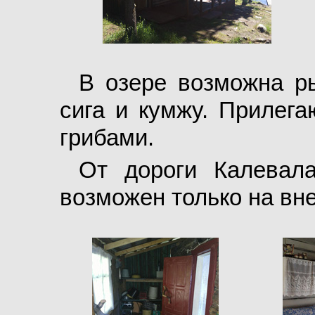
В озере возможна ры
сига и кумжу. Прилега
грибами.
От дороги Калевала
возможен только на вн