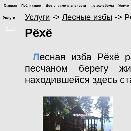
Главная
Публикации
Достопримечательности
Фотоальбомы
Услуги
Услуги
->
Лесные избы
->
Р
Услуги
Рёхё
Рёхё
Л
есная изба Рёхё 
песчаном берегу жи
находившейся здесь ст