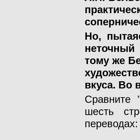
практиче
соперничес
Но, пытая
неточный 
тому же Бе
художест
вкуса. Во 
Сравните 
шесть ст
переводах: