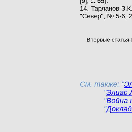
[9], с. 65).
14. Тарланов З.К
"Север", № 5-6, 2
Впервые статья 
См. также: "
Эл
"
Элиас 
"
Война 
"
Доклад