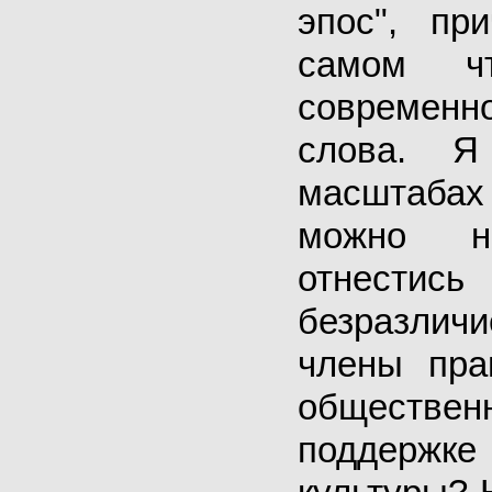
эпос", пр
самом ч
современн
слова. Я
масштабах 
можно н
отнест
безразличи
члены прав
обществен
поддержке 