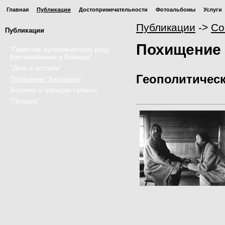
Главная
Публикации
Достопримечательности
Фотоальбомы
Услуги
Публикации
->
Со
Публикации
Похищение
"Памятник рунопевческому роду
Киелевяйненов в Войнице"
"День в истории"
Геополитическ
Похищение "Калевалы"
Величие и трагедия таланта
"Поездка"