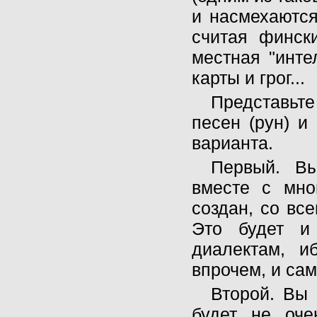
и насмехаютс
считая финск
местная "инте
карты и грог...
Представьте
песен (рун) и
варианта.
Первый. Вы
вместе с мно
создан, со вс
Это будет и
диалектам, и
впрочем, и сам
Второй. Вы 
будет не оче