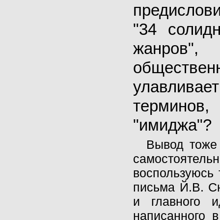
предислов
"34 солид
жанров"
обществен
улавливае
терминов,
"имиджа"?
Вывод тоже 
самостоятельн
воспользуюсь 
письма Й.В. С
и главного и
написанного в