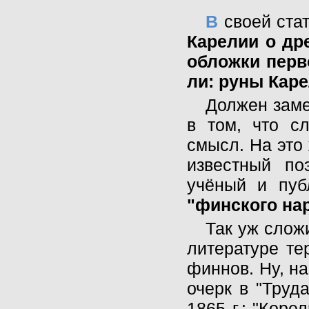
В
своей стат
Карелии о др
обложки перв
ли: руны Каре
Должен замет
в том, что с
смысл. На это
известный по
учёный и пуб
"финского нар
Так уж сложи
литературе те
финнов. Ну, н
очерк в "Труда
1865 г.: "Коре