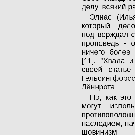
делу, всякий р
Элиас (Иль
который дел
подтверждал с
проповедь - 
ничего более
[
11
]. "Хвала и
своей статье
Гельсингфорс
Лённрота.
Но, как это
могут испол
противоположн
наследием, на
шовинизм.