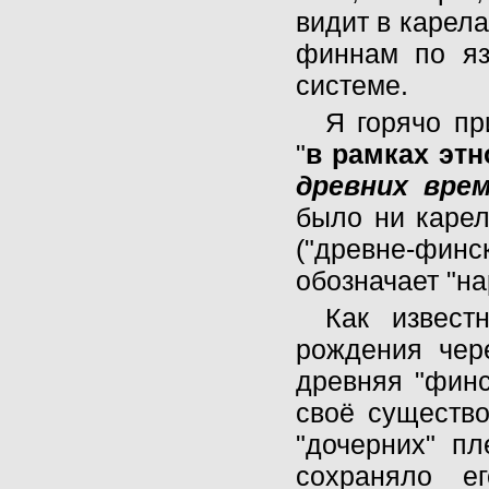
видит в карела
финнам по яз
системе.
Я горячо п
"
в рамках этно
древних вре
было ни карел
("древне-финс
обозначает "н
Как извест
рождения чере
древняя "финс
своё существо
"дочерних" пл
сохраняло ег