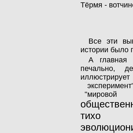
Тёрмя - вотчин
Все эти вы
истории было п
А главная 
печально, де
иллюстрир
эксперимент
"мировой
обществен
тихо 
эволюцио