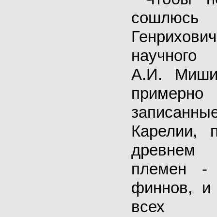
сошлюсь 
Генрихов
научно
А.И. Миши
примерно
записанны
Карелии, 
древнем
племен -
финнов, и
всех при