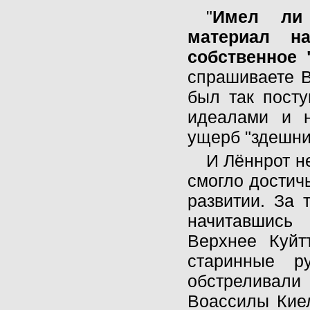
"
Имел ли 
материал на
собственное 
спрашиваете В
был так посту
идеалами и 
ущерб "здешни
И Лённрот не
смогло достич
развитии. За 
начитавшись
Верхнее Куйт
старинные р
обстреливали
Воассилы Киел