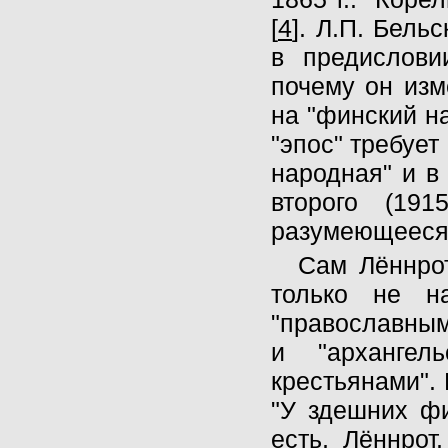
[
4
]. Л.П. Бель
в предислови
почему он изм
на "финский н
"эпос" требует
народная" и в
второго (19
разумеющееся
Сам Лённрот
только не н
"православным
и "архангел
крестьянами". 
"У здешних фин
есть, Лённрот