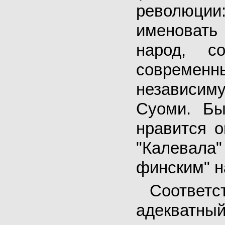
революци
именовать
народ, с
современн
независи
Суоми. Бы
нравится о
"Калевала"
финским" н
Соответ
адеква