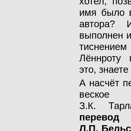
хотел, поз
имя было 
автора? 
выполнен и
тиснени
Лённроту 
это, знаете
А насчёт п
веское
З.К. Тарл
перево
Л.П. Бельс