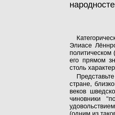
народностей
Категориче
Элиасе Лённро
политическом 
его прямом зн
столь характе
Представьт
стране, близк
веков шведско
чиновники "
удовольствием
(одним из так