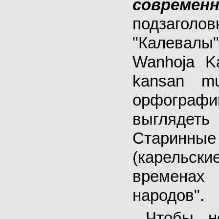
соврем
подзаголо
"Калевалы
Wanhoja K
kansan mu
орфограф
выглядеть
Старинн
(карельс
временах 
народов".
Чтобы н