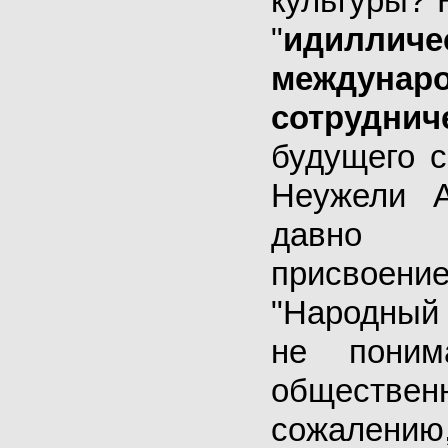
культуры? 
"
идиллич
междунар
сотруднич
будущего с
Неужели А
давно 
присвоени
"Народный
не поним
обществен
сожалению,