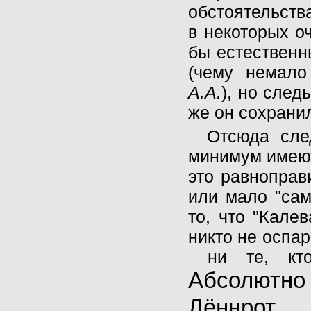
обстоятельства
в некоторых о
бы естественн
(чему немало
А.А.
), но след
же он сохранил
Отсюда сле
минимум имеют
это равноправ
или мало "сам
то, что "Кале
никто не оспа
ни те, кто 
Абсолютн
Лённ