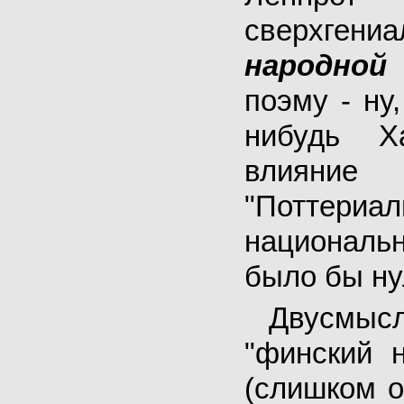
сверхг
народной
поэму - ну,
нибудь Х
влияние 
"Потте
национал
было бы н
Двусмы
"финский 
(слишком о