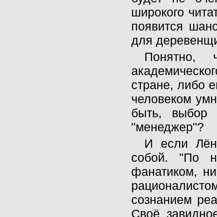
широкого читат
появится шанс
для деревенщ
Понятно, 
академического
стране, либо е
человеком умн
быть, выбор 
"менеджер"?
И если Лён
собой. "По 
фанатиком, ни
рационалистом
сознанием реа
Своё завидно