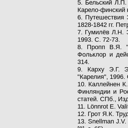
5. Бельский Л.П
Карело-финский н
6. Путешествия 
1828-1842 гг. Пет
7. Гумилёв Л.Н.
1993. С. 72-73.
8. Пропп В.Я. 
Фольклор и дейс
314.
9. Карху Э.Г. 
"Карелия", 1996. С
10. Каллейнен К
Финляндии и Рос
статей. СПб., Из
11. Lönnrot E. Vali
12. Грот Я.К. Труд
13. Snellman J.V.